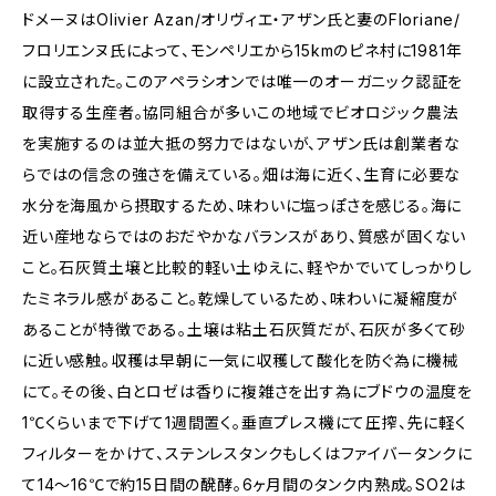
ドメーヌはOlivier Azan/オリヴィエ・アザン氏と妻のFloriane/
フロリエンヌ氏によって、モンペリエから15kmのピネ村に1981年
に設立された。このアペラシオンでは唯一のオーガニック認証を
取得する生産者。協同組合が多いこの地域でビオロジック農法
を実施するのは並大抵の努力ではないが、アザン氏は創業者な
らではの信念の強さを備えている。畑は海に近く、生育に必要な
水分を海風から摂取するため、味わいに塩っぽさを感じる。海に
近い産地ならではのおだやかなバランスがあり、質感が固くない
こと。石灰質土壌と比較的軽い土ゆえに、軽やかでいてしっかりし
たミネラル感があること。乾燥しているため、味わいに凝縮度が
あることが特徴である。土壌は粘土石灰質だが、石灰が多くて砂
に近い感触。収穫は早朝に一気に収穫して酸化を防ぐ為に機械
にて。その後、白とロゼは香りに複雑さを出す為にブドウの温度を
1℃くらいまで下げて1週間置く。垂直プレス機にて圧搾、先に軽く
フィルターをかけて、ステンレスタンクもしくはファイバータンクに
て14〜16℃で約15日間の醗酵。6ヶ月間のタンク内熟成。SO2は