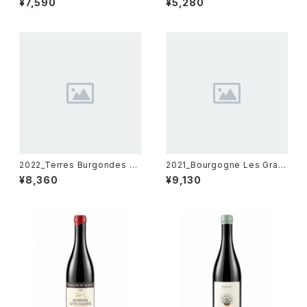
¥7,590
¥5,280
e】750ml
2022_Terres Burgondes R
2021_Bourgogne Les Gran
ouge IGP de Sainte Marie
ds Chaillots【Axelle March
¥8,360
¥9,130
La Blanche【E.Giboulot 】75
ard de Gramont】750ml
0ml