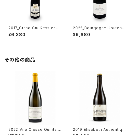
2017_Grand Cru Kessler Pi
2022_Bourgogne Houtes C
not Gris【D/Schlumberger】
otes de Beaune Blanc【Th
¥6,380
¥9,680
750ml
omas Collardot】750ml
その他の商品
2022_Vire Clesse Quintain
2019_Elisabeth Authentiqu
e 【Guillemot Michel】750ml
e VdF【Chateau La Trochoir