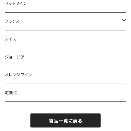
セットワイン
フランス
シャンパーニュ
スイス
ブルゴーニュ
ジョージア
ボルドー
オレンジワイン
アルザス
定期便
ルーション
商品一覧に戻る
コルス