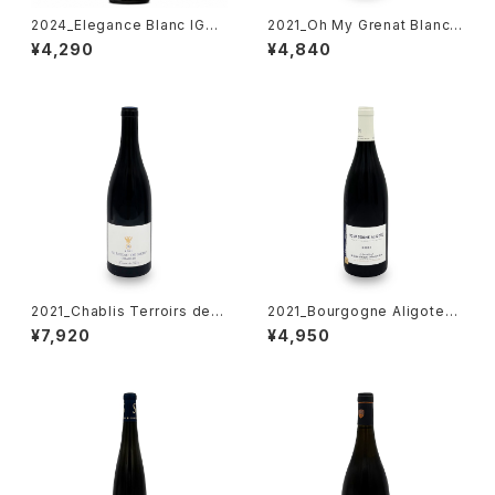
2024_Elegance Blanc IGP
2021_Oh My Grenat Blanc
Pays d'Oc【Domaine La Ja
【Mas BECHA】750ml
¥4,290
¥4,840
sse d'Isnard】750ml
2021_Chablis Terroirs de B
2021_Bourgogne Aligote【S
eru【Ch.de Beru】750ml
ebastien Magnien】750ml
¥7,920
¥4,950