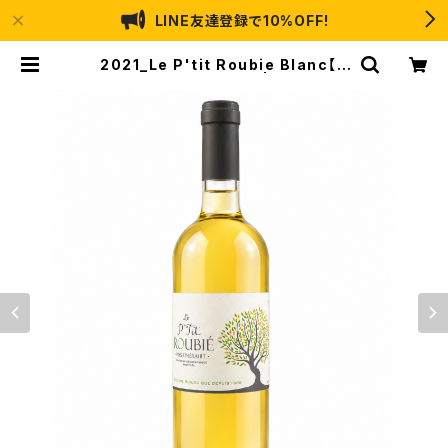
LINE友達登録で10%OFF!
2021_Le P'tit Roubie Blanc【P
etit Roubie】750ml | 通販サイト
Vin X Cellar（ヴァンクロス・セラ
ー）