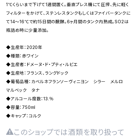
1℃くらいまで下げて1週間置く。垂直プレス機にて圧搾、先に軽く
フィルターをかけて、ステンレスタンクもしくはファイバータンクに
て14〜16℃で約15日間の醗酵。6ヶ月間のタンク内熟成。SO2は
瓶詰め時に少量添加。
◆生産年：2020年
◆種類：赤ワイン
◆生産者：ドメーヌ・ド・プティ・ルビエ
◆生産地：フランス、ラングドック
◆葡萄品種：カベルネフランソーヴィニヨン シラー メルロ
マルベック タナ
◆アルコール度数：13.％
◆容量：750ml
◆キャップ：コルク
このショップでは酒類を取り扱って