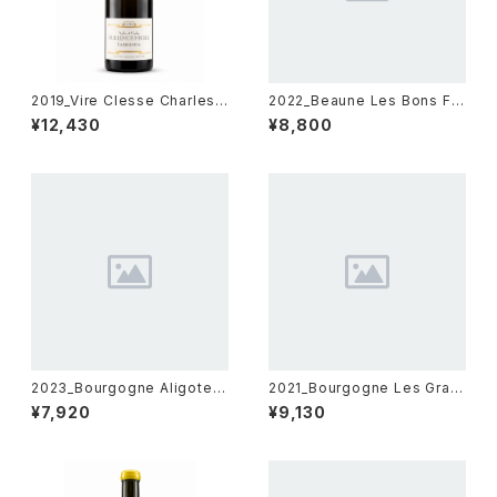
2019_Vire Clesse Charlest
2022_Beaune Les Bons Fe
on【Guillemot Michel】750
uvres Rouge【Sebastien M
¥12,430
¥8,800
ml
agnien】750ml
2023_Bourgogne Aligote
2021_Bourgogne Les Gran
【Athenais】750ml
ds Chaillots【Axelle March
¥7,920
¥9,130
ard de Gramont】750ml