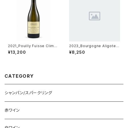
2021_Pouilly Fuisse Climat
2023_Bourgogne Aligote
Au Vignerais 【La soufrandi
【Thomas Collardot】750ml
¥13,200
¥8,250
ere】750ml
CATEGORY
シャンパン/スパークリング
赤ワイン
白ワイン