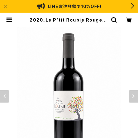
LINE友達登録で10%OFF!
2020_Le P'tit Roubie Rouge【P
etit Roubie】750ml | 通販サイト
Vin X Cellar（ヴァンクロス・セラ
ー）