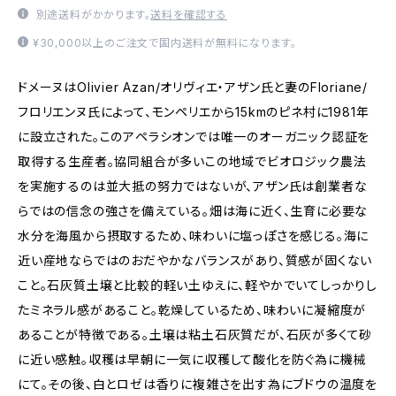
別途送料がかかります。
送料を確認する
¥30,000以上のご注文で国内送料が無料になります。
ドメーヌはOlivier Azan/オリヴィエ・アザン氏と妻のFloriane/
フロリエンヌ氏によって、モンペリエから15kmのピネ村に1981年
に設立された。このアペラシオンでは唯一のオーガニック認証を
取得する生産者。協同組合が多いこの地域でビオロジック農法
を実施するのは並大抵の努力ではないが、アザン氏は創業者な
らではの信念の強さを備えている。畑は海に近く、生育に必要な
水分を海風から摂取するため、味わいに塩っぽさを感じる。海に
近い産地ならではのおだやかなバランスがあり、質感が固くない
こと。石灰質土壌と比較的軽い土ゆえに、軽やかでいてしっかりし
たミネラル感があること。乾燥しているため、味わいに凝縮度が
あることが特徴である。土壌は粘土石灰質だが、石灰が多くて砂
に近い感触。収穫は早朝に一気に収穫して酸化を防ぐ為に機械
にて。その後、白とロゼは香りに複雑さを出す為にブドウの温度を