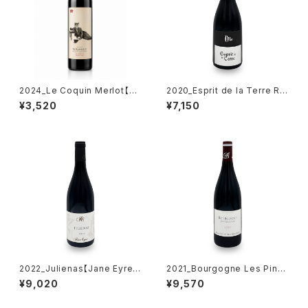
2024_Le Coquin Merlot【D
2020_Esprit de la Terre Ro
omaine La Louviere】750m
uge AOP Corse Sartene【P
¥3,520
¥7,150
l
ero Longo】750ml
2022_Julienas【Jane Eyre】
2021_Bourgogne Les Pinc
750ml
e Vin【D/Alain Burguet】750
¥9,020
¥9,570
ml