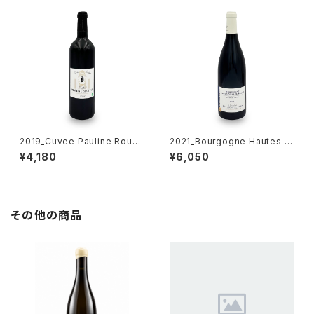
2019_Cuvee Pauline Roug
2021_Bourgogne Hautes C
e AOP Ajaccio【Domaine M
otes de Beaune V. Vignes
¥4,180
¥6,050
artini】750ml
Rouge【Sebastien Magnie
n】750ml
その他の商品